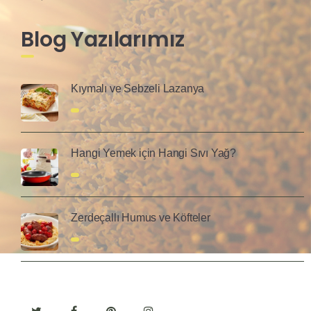
Blog Yazılarımız
Kıymalı ve Sebzeli Lazanya
Hangi Yemek için Hangi Sıvı Yağ?
Zerdeçallı Humus ve Köfteler