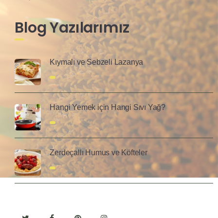
Blog Yazılarımız
Kıymalı ve Sebzeli Lazanya
Hangi Yemek için Hangi Sıvı Yağ?
Zerdeçallı Humus ve Köfteler