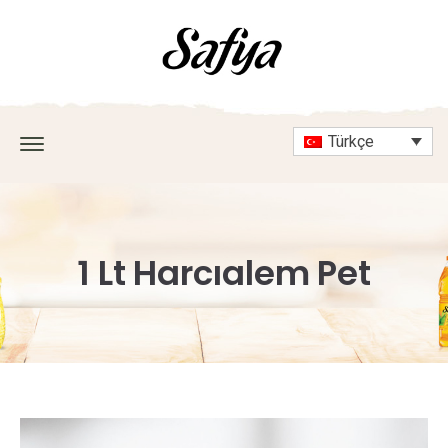
Türkçe
1 Lt Harcıalem Pet