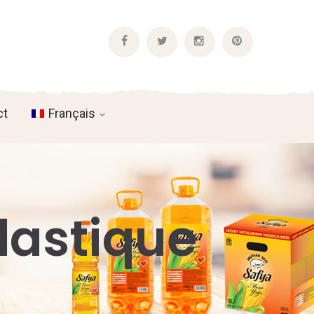
Facebook
Twitter
Instagram
Pinterest
Profile
Profile
Profile
Profile
ct
Français
Plastique