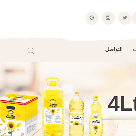
Pinterest
Instagram
Twitter
Faceboo
Profile
Profile
Profile
Profil
ت
التواصل
4L